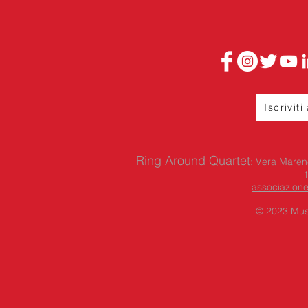
Iscriviti
Ring Around Quartet
: Vera Maren
associazion
© 2023 Mus