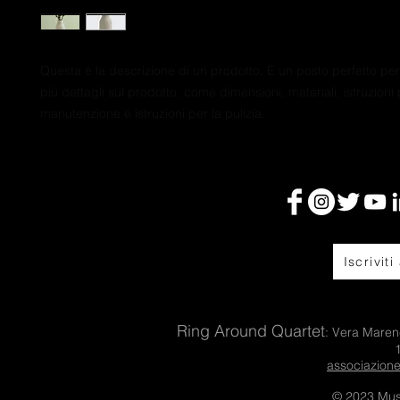
Questa è la descrizione di un prodotto. È un posto perfetto pe
più dettagli sul prodotto, come dimensioni, materiali, istruzioni p
manutenzione e istruzioni per la pulizia.
Iscriviti
Ring Around Quartet
: Vera Maren
associazion
© 2023 Mus