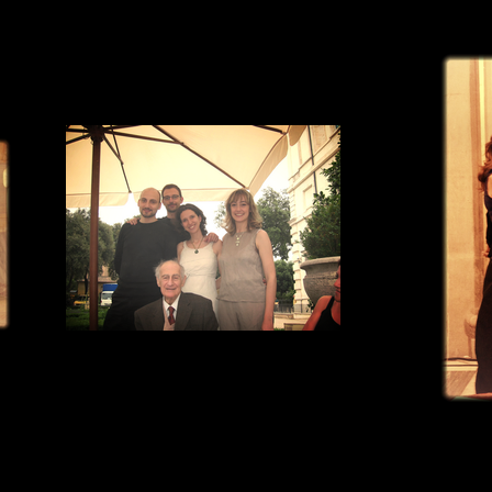
Festival di Spoleto
Con il M° Gian Carlo Menotti
Cappella
Frottole! in dire