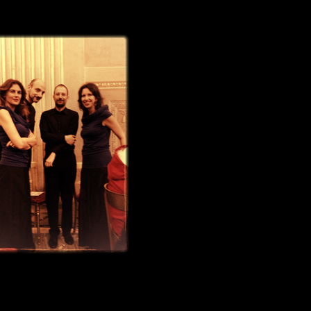
 Paolina del Quirinale, Roma
tta Rai su Radio 3, I Concerti del Quirinale